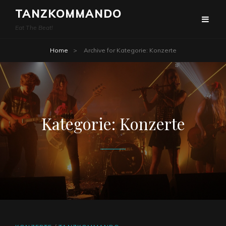
TANZKOMMANDO
Eat The Beat!
Home
>
Archive for
Kategorie:
Konzerte
Kategorie:
Konzerte