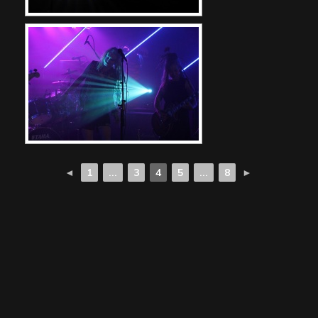
◄
1
...
3
4
5
...
8
►