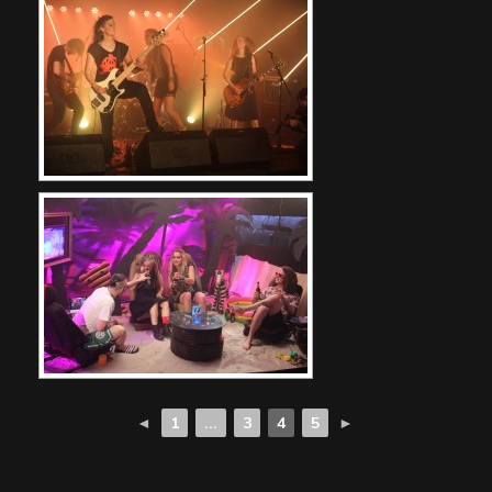
◄
1
...
3
4
5
►